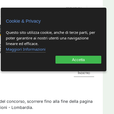
SEGUICI SU
Cookie & Privacy
oni e modulistica
comunicazione e relazione
Questo sito utilizza cookie, anche di terze parti, per
poter garantire ai nostri utenti una navigazione
lineare ed efficace.
di Desio - Disciplina di Medicina
Maggiori Informazioni
à mediche
Accetta
Indietro
l concorso, scorrere fino alla fine della pagina
ioni - Lombardia.