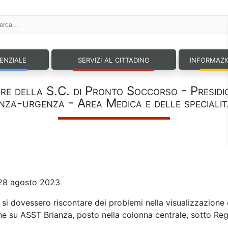
tenziale
servizi al cittadino
informazi
re della S.C. di Pronto Soccorso - Presidio 
nza-urgenza - Area Medica e delle specialit
: 28 agosto 2023
 dovessero riscontare dei problemi nella visualizzazione de
ne su ASST Brianza, posto nella colonna centrale, sotto Reg